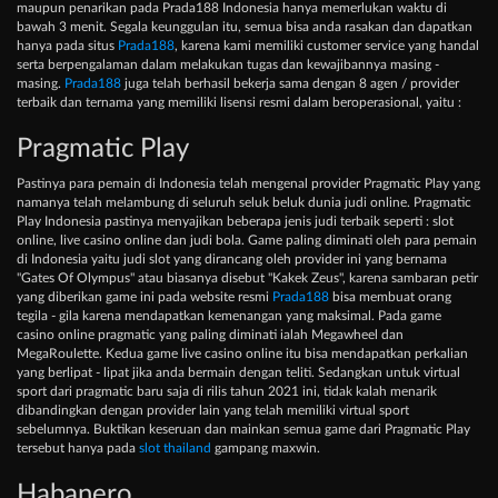
maupun penarikan pada Prada188 Indonesia hanya memerlukan waktu di
bawah 3 menit. Segala keunggulan itu, semua bisa anda rasakan dan dapatkan
hanya pada situs
Prada188
, karena kami memiliki customer service yang handal
serta berpengalaman dalam melakukan tugas dan kewajibannya masing -
masing.
Prada188
juga telah berhasil bekerja sama dengan 8 agen / provider
terbaik dan ternama yang memiliki lisensi resmi dalam beroperasional, yaitu :
Pragmatic Play
Pastinya para pemain di Indonesia telah mengenal provider Pragmatic Play yang
namanya telah melambung di seluruh seluk beluk dunia judi online. Pragmatic
Play Indonesia pastinya menyajikan beberapa jenis judi terbaik seperti : slot
online, live casino online dan judi bola. Game paling diminati oleh para pemain
di Indonesia yaitu judi slot yang dirancang oleh provider ini yang bernama
"Gates Of Olympus" atau biasanya disebut "Kakek Zeus", karena sambaran petir
yang diberikan game ini pada website resmi
Prada188
bisa membuat orang
tegila - gila karena mendapatkan kemenangan yang maksimal. Pada game
casino online pragmatic yang paling diminati ialah Megawheel dan
MegaRoulette. Kedua game live casino online itu bisa mendapatkan perkalian
yang berlipat - lipat jika anda bermain dengan teliti. Sedangkan untuk virtual
sport dari pragmatic baru saja di rilis tahun 2021 ini, tidak kalah menarik
dibandingkan dengan provider lain yang telah memiliki virtual sport
sebelumnya. Buktikan keseruan dan mainkan semua game dari Pragmatic Play
tersebut hanya pada
slot thailand
gampang maxwin.
Habanero