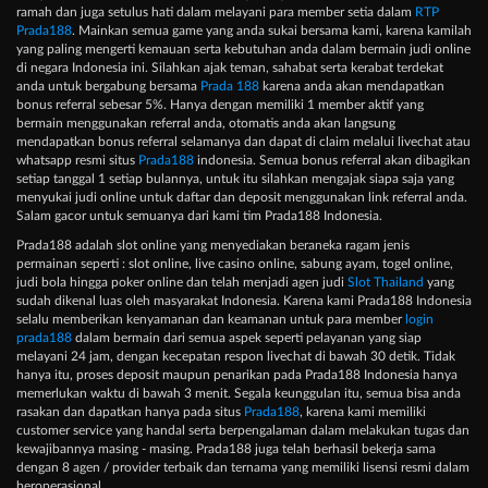
ramah dan juga setulus hati dalam melayani para member setia dalam
RTP
Prada188
. Mainkan semua game yang anda sukai bersama kami, karena kamilah
yang paling mengerti kemauan serta kebutuhan anda dalam bermain judi online
di negara Indonesia ini. Silahkan ajak teman, sahabat serta kerabat terdekat
anda untuk bergabung bersama
Prada 188
karena anda akan mendapatkan
bonus referral sebesar 5%. Hanya dengan memiliki 1 member aktif yang
bermain menggunakan referral anda, otomatis anda akan langsung
mendapatkan bonus referral selamanya dan dapat di claim melalui livechat atau
whatsapp resmi situs
Prada188
indonesia. Semua bonus referral akan dibagikan
setiap tanggal 1 setiap bulannya, untuk itu silahkan mengajak siapa saja yang
menyukai judi online untuk daftar dan deposit menggunakan link referral anda.
Salam gacor untuk semuanya dari kami tim Prada188 Indonesia.
Prada188 adalah slot online yang menyediakan beraneka ragam jenis
permainan seperti : slot online, live casino online, sabung ayam, togel online,
judi bola hingga poker online dan telah menjadi agen judi
Slot Thailand
yang
sudah dikenal luas oleh masyarakat Indonesia. Karena kami Prada188 Indonesia
selalu memberikan kenyamanan dan keamanan untuk para member
login
prada188
dalam bermain dari semua aspek seperti pelayanan yang siap
melayani 24 jam, dengan kecepatan respon livechat di bawah 30 detik. Tidak
hanya itu, proses deposit maupun penarikan pada Prada188 Indonesia hanya
memerlukan waktu di bawah 3 menit. Segala keunggulan itu, semua bisa anda
rasakan dan dapatkan hanya pada situs
Prada188
, karena kami memiliki
customer service yang handal serta berpengalaman dalam melakukan tugas dan
kewajibannya masing - masing. Prada188 juga telah berhasil bekerja sama
dengan 8 agen / provider terbaik dan ternama yang memiliki lisensi resmi dalam
beroperasional