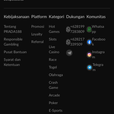
Kebijaksanaan
Platform
Kategori
Dukungan
Komunitas
Tentang
Promosi
Hot
+628199
Whatsa
PRADA188
Games
7283809
pp
Loyalty
Responsible
Slots
+628217
Faceboo
Referral
Gambling
339509
k
Live
Pusat Bantuan
Casino
Instagra
m
Syarat dan
Race
Ketentuan
Telegra
Togel
m
Olahraga
Crash
Game
Arcade
Poker
E-Sports