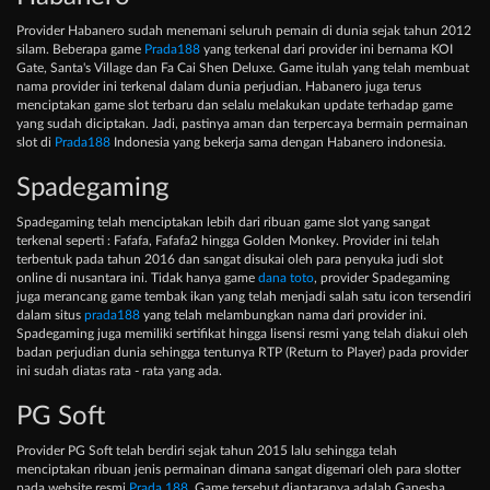
Provider Habanero sudah menemani seluruh pemain di dunia sejak tahun 2012
silam. Beberapa game
Prada188
yang terkenal dari provider ini bernama KOI
Gate, Santa's Village dan Fa Cai Shen Deluxe. Game itulah yang telah membuat
nama provider ini terkenal dalam dunia perjudian. Habanero juga terus
menciptakan game slot terbaru dan selalu melakukan update terhadap game
yang sudah diciptakan. Jadi, pastinya aman dan terpercaya bermain permainan
slot di
Prada188
Indonesia yang bekerja sama dengan Habanero indonesia.
Spadegaming
Spadegaming telah menciptakan lebih dari ribuan game slot yang sangat
terkenal seperti : Fafafa, Fafafa2 hingga Golden Monkey. Provider ini telah
terbentuk pada tahun 2016 dan sangat disukai oleh para penyuka judi slot
online di nusantara ini. Tidak hanya game
dana toto
, provider Spadegaming
juga merancang game tembak ikan yang telah menjadi salah satu icon tersendiri
dalam situs
prada188
yang telah melambungkan nama dari provider ini.
Spadegaming juga memiliki sertifikat hingga lisensi resmi yang telah diakui oleh
badan perjudian dunia sehingga tentunya RTP (Return to Player) pada provider
ini sudah diatas rata - rata yang ada.
PG Soft
Provider PG Soft telah berdiri sejak tahun 2015 lalu sehingga telah
menciptakan ribuan jenis permainan dimana sangat digemari oleh para slotter
pada website resmi
Prada 188
. Game tersebut diantaranya adalah Ganesha