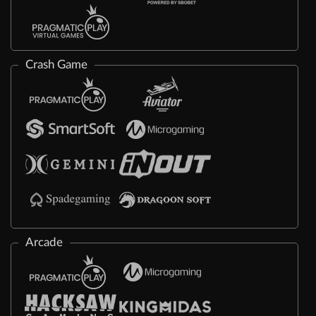
Crash Game
Arcade