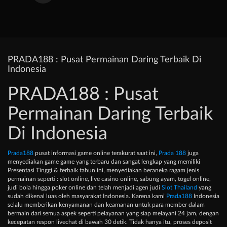
PRADA188 : Pusat Permainan Daring Terbaik Di
Indonesia
PRADA188 : Pusat
Permainan Daring Terbaik
Di Indonesia
Prada188
pusat informasi game online terakurat saat ini,
Prada 188
juga
menyediakan game game yang terbaru dan sangat lengkap yang memiliki
Presentasi Tinggi & terbaik tahun ini, menyediakan beraneka ragam jenis
permainan seperti : slot online, live casino online, sabung ayam, togel online,
judi bola hingga poker online dan telah menjadi agen judi
Slot Thailand
yang
sudah dikenal luas oleh masyarakat Indonesia. Karena kami
Prada188
Indonesia
selalu memberikan kenyamanan dan keamanan untuk para member dalam
bermain dari semua aspek seperti pelayanan yang siap melayani 24 jam, dengan
kecepatan respon livechat di bawah 30 detik. Tidak hanya itu, proses deposit