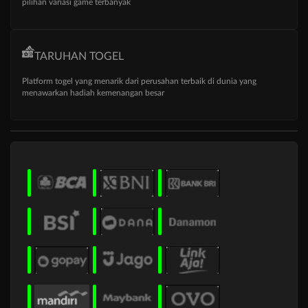
pilihan variasi game terbanyak
TARUHAN TOGEL
Platform togel yang menarik dari perusahan terbaik di dunia yang
menawarkan hadiah kemenangan besar