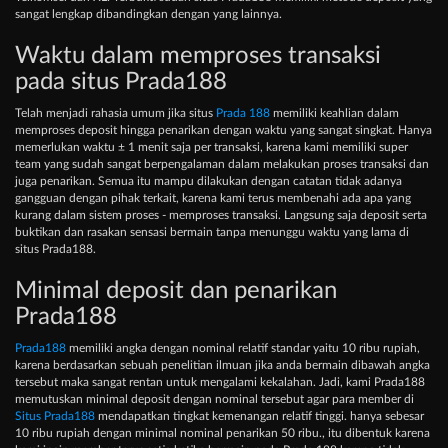
sangat lengkap dibandingkan dengan yang lainnya.
Waktu dalam memproses transaksi
pada situs Prada188
Telah menjadi rahasia umum jika situs
Prada 188
memiliki keahlian dalam
memproses deposit hingga penarikan dengan waktu yang sangat singkat. Hanya
memerlukan waktu ± 1 menit saja per transaksi, karena kami memiliki super
team yang sudah sangat berpengalaman dalam melakukan proses transaksi dan
juga penarikan. Semua itu mampu dilakukan dengan catatan tidak adanya
gangguan dengan pihak terkait, karena kami terus membenahi ada apa yang
kurang dalam sistem proses - memproses transaksi. Langsung saja deposit serta
buktikan dan rasakan sensasi bermain tanpa menunggu waktu yang lama di
situs Prada188.
Minimal deposit dan penarikan
Prada188
Prada188
memiliki angka dengan nominal relatif standar yaitu 10 ribu rupiah,
karena berdasarkan sebuah penelitian ilmuan jika anda bermain dibawah angka
tersebut maka sangat rentan untuk mengalami kekalahan. Jadi, kami Prada188
memutuskan minimal deposit dengan nominal tersebut agar para member di
Situs Prada188
mendapatkan tingkat kemenangan relatif tinggi. hanya sebesar
10 ribu rupiah dengan minimal nominal penarikan 50 ribu., itu dibentuk karena