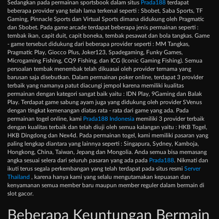
Sedangkan pada permainan sportsbook dalam situs
Prada188
terdapat
beberapa provider yang telah lama terkenal seperti : Sbobet, Saba Sports, TF
Gaming, Pinnacle Sports dan Virtual Sports dimana didukung oleh Pragmatic
dan Sbobet. Pada game arcade terdapat beberapa jenis permainan seperti :
tembak ikan, capit duit, capit boneka, tembak pesawat dan bola tangkas. Game
- game tersebut didukung dari beberapa provider seperti : MM Tangkas,
Pragmatic Play, Giocco Plus, Joker123, Spadegaming, Funky Games,
Microgaming Fishing, CQ9 Fishing, dan ICG (Iconic Gaming Fishing). Semua
persoalan tembak menembak telah dikuasai oleh provider ternama yang
barusan saja disebutkan. Dalam permainan poker online, terdapat 3 provider
terbaik yang namanya patut diacungi jempol karena memiliki kualitas
permainan dengan kategori sangat baik yaitu : IDN Play, 9Gaming dan Balak
Play. Terdapat game sabung ayam juga yang didukung oleh provider SVenus
dengan tingkat kemenangan diatas rata - rata dari game yang ada. Pada
permainan togel online, kami
Prada188 Indonesia
memiliki 3 provider terbaik
dengan kualitas terbaik dan telah diuji oleh semua kalangan yaitu : HKB Togel,
HKB Dingdong dan Nex4d. Pada permainan togel, kami memiliki pasaran yang
paling lengkap diantara yang lainnya seperti : Singapura, Sydney, Kamboja,
Hongkong, China, Taiwan, Jepang dan Mongolia. Anda semua bisa memasang
angka sesuai selera dari seluruh pasaran yang ada pada
Prada188
. Nikmati dan
ikuti terus segala perkembangan yang telah terdapat pada situs resmi
Server
Thailand
, karena hanya kami yang selalu mengutamakan kepuasan dan
kenyamanan semua member baru maupun member reguler dalam bermain di
slot gacor.
Beberapa Keuntungan Bermain