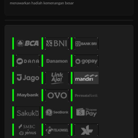
menawarkan hadiah kemenangan besar