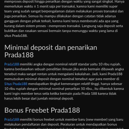
memproses deposit hingga penarikan dengan waktu yang sangat singkat. Hanya
memerlukan waktu ± 1 menit saja per transaksi, karena kami memiliki super
team yang sudah sangat berpengalaman dalam melakukan proses transaksi dan
juga penarikan. Semua itu mampu dilakukan dengan catatan tidak adanya
gangguan dengan pihak terkait, karena kami terus membenahi ada apa yang
kurang dalam sistem proses - memproses transaksi. Langsung saja deposit serta
buktikan dan rasakan sensasi bermain tanpa menunggu waktu yang lama di
situs Prada188.
Minimal deposit dan penarikan
Prada188
Prada188
memiliki angka dengan nominal relatif standar yaitu 10 ribu rupiah,
karena berdasarkan sebuah penelitian ilmuan jika anda bermain dibawah angka
tersebut maka sangat rentan untuk mengalami kekalahan. Jadi, kami Prada188
memutuskan minimal deposit dengan nominal tersebut agar para member di
Situs Prada188
mendapatkan tingkat kemenangan relatif tinggi. hanya sebesar
10 ribu rupiah dengan minimal nominal penarikan 50 ribu., itu dibentuk karena
kami ingin member terus setia ketika bermain pada Prada 188 karena tidak
harus lebih besar dari jumlah minimal deposit.
Bonus Freebet Prada188
Prada188
memiliki bonus freebet untuk member baru (new member) yang baru
melakukan pendaftaran dan deposit. Peraturan untuk mendapatkan bonus