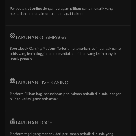
Penyedia slot online dengan beragam pilihan game menarik yang
memudahkan pemain untuk mencapai jackpot
TARUHAN OLAHRAGA
Sportsbook Gaming Platform Terbaik menawarkan lebih banyak game,
odds yang lebih tinggi, dan menyediakan pilihan yang lebih banyak
untuk pemain.
TARUHAN LIVE KASINO
Platform Pilihan bagi perusahaan-perusahaan terbaik di dunia, dengan
pilihan variasi game terbanyak
TARUHAN TOGEL
Platform togel yang menarik dari perusahan terbaik di dunia yang