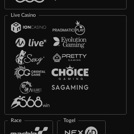
Live Casino
Race
Togel