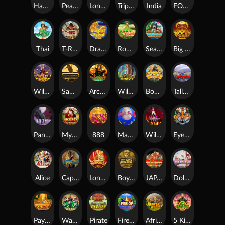
Happy Lantern
Peace&Long Life
Long Teng Hu Xiao
Triple Twister
India
FORTUNE
Thai
T-REX
Dragon's Riches
Robin Hood
Sea Captain
Big Prosperity
Wild Chuco
Samurai
Archer
Wild Elements
Bonus Bears
Tally Ho
Panther Moon
Mystery Of The Orient
888
Magic Pearl
Wild Fox
Eyes of Fortune
Alice
Captain
LongTengHuXiao2
Boy King
JAPAN
Dollar Eagle
Pay Dirt
Water Margin
Pirate
Fire of Riverside
African Wildlife
5 Kings