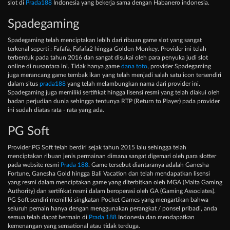
slot di
Prada188
Indonesia yang bekerja sama dengan Habanero indonesia.
Spadegaming
Spadegaming telah menciptakan lebih dari ribuan game slot yang sangat
terkenal seperti : Fafafa, Fafafa2 hingga Golden Monkey. Provider ini telah
terbentuk pada tahun 2016 dan sangat disukai oleh para penyuka judi slot
online di nusantara ini. Tidak hanya game
dana toto
, provider Spadegaming
juga merancang game tembak ikan yang telah menjadi salah satu icon tersendiri
dalam situs
prada188
yang telah melambungkan nama dari provider ini.
Spadegaming juga memiliki sertifikat hingga lisensi resmi yang telah diakui oleh
badan perjudian dunia sehingga tentunya RTP (Return to Player) pada provider
ini sudah diatas rata - rata yang ada.
PG Soft
Provider PG Soft telah berdiri sejak tahun 2015 lalu sehingga telah
menciptakan ribuan jenis permainan dimana sangat digemari oleh para slotter
pada website resmi
Prada 188
. Game tersebut diantaranya adalah Ganesha
Fortune, Ganesha Gold hingga Bali Vacation dan telah mendapatkan lisensi
yang resmi dalam menciptakan game yang diterbitkan oleh MGA (Malta Gaming
Authority) dan sertifikat resmi dalam beroperasi oleh GA (Gaming Associates).
PG Soft sendiri memiliki singkatan Pocket Games yang mengartikan bahwa
seluruh pemain hanya dengan menggunakan perangkat / ponsel pribadi, anda
semua telah dapat bermain di
Prada 188
Indonesia dan mendapatkan
kemenangan yang sensational atau tidak terduga.