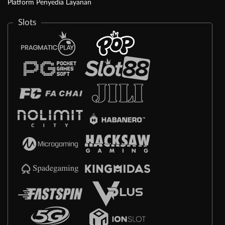
Platform Penyedia Layanan
Slots